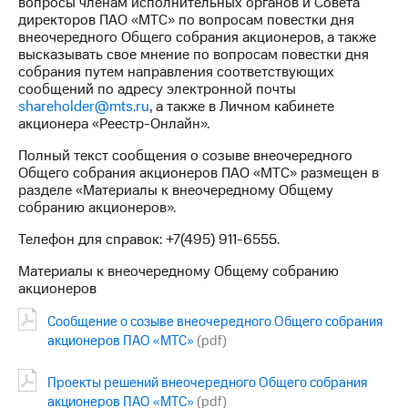
вопросы членам исполнительных органов и Совета
выкупа
директоров ПАО «МТС» по вопросам повестки дня
акций
внеочередного Общего собрания акционеров, а также
Дивиденды
высказывать свое мнение по вопросам повестки дня
Рынок
собрания путем направления соответствующих
облигаций
сообщений по адресу электронной почты
shareholder@mts.ru
, а также в Личном кабинете
Описание
акционера «Реестр-Онлайн».
Еврооблигации-2023
Уведомление
Полный текст сообщения о созыве внеочередного
о
Общего собрания акционеров ПАО «МТС» размещен в
погашении
разделе «Материалы к внеочередному Общему
именных
собранию акционеров».
облигаций
Другое
Телефон для справок: +7(495) 911-6555.
Регистратор
Материалы к внеочередному Общему собранию
Реквизиты
акционеров
Контакты
Сообщение о созыве внеочередного Общего собрания
йчивое развитие
акционеров ПАО «МТС»
(pdf)
и деловая этика
На главную
Проекты решений внеочередного Общего собрания
акционеров ПАО «МТС»
(pdf)