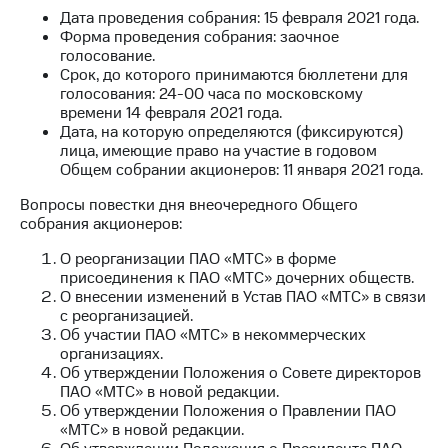
Дата проведения собрания: 15 февраля 2021 года.
МТС
Форма проведения собрания: заочное
о технологиях
голосование.
Срок, до которого принимаются бюллетени для
Достижения
голосования: 24-00 часа по московскому
времени 14 февраля 2021 года.
Интервью
Дата, на которую определяются (фиксируются)
лица, имеющие право на участие в годовом
Финансовая
Общем собрании акционеров: 11 января 2021 года.
отчетность
Вопросы повестки дня внеочередного Общего
Контакты
собрания акционеров:
О реорганизации ПАО «МТС» в форме
Новости
присоединения к ПАО «МТС» дочерних обществ.
в
О внесении изменений в Устав ПАО «МТС» в связи
регионе
с реорганизацией.
Об участии ПАО «МТС» в некоммерческих
м и акционерам
организациях.
Корпоративное
Об утверждении Положения о Совете директоров
управление
ПАО «МТС» в новой редакции.
Об утверждении Положения о Правлении ПАО
Корпоративный
«МТС» в новой редакции.
секретарь