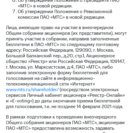
Об утверждении Положения о Президенте ПАО
Раскрытие
«МТС» в новой редакции.
информации
Об утверждении Положения о Ревизионной
Информация
комиссии ПАО «МТС» в новой редакции.
акционерам
Документы
Лица, имеющие право на участие в внеочередном
ПАО
Общем собрании акционеров (их представители), могут
"МТС"
принять участие в собрании, направив заполненные
Собрания
бюллетени в ПАО «МТС» по следующему почтовому
акционеров
адресу: Российская Федерация, 129090, г. Москва,
Личный
Большой Балканский пер., д.20, стр.1, Акционерное
кабинет
общество «Реестр» или Российская Федерация, 109147,
акционера
г. Москва, ул. Марксистская, д.4, ПАО «МТС», либо
Акционерный
заполнив электронную форму бюллетеней для
капитал
голосования на сайте в информационно-
Контроль
телекоммуникационной сети «Интернет»
и
www.mts.ru/shareholder/
(посредством электронных
аудит
сервисов Личный кабинет акционера «Реестр-Онлайн»
Рынок
и «E-voting») до даты окончания приема бюллетеней
акций
для голосования, т.е. не позднее 14 февраля 2021 года.
Описание
В рамках подготовки к проведению внеочередного
Программа
Общего собрания акционеров ПАО «МТС», акционерам
приобретения
ПАО «МТС» предоставлена возможность задавать
Порядок