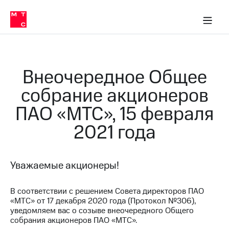
О
сторам и акционерам
Комплаенс и деловая этика
Устойчивое развитие
Медиа-центр
О МТС
О МТС
На главную
компании
О
компании
Стратегия
Стратегия
Карьера
Внеочередное Общее
в МТС
Карьера
в МТС
собрание акционеров
Пресс-
релизы
История
ПАО «МТС», 15 февраля
компании
МТС
2021 года
о технологиях
Руководство
региона
Правовая
Уважаемые акционеры!
информация
Контакты
В соответствии с решением Совета директоров ПАО
«МТС» от 17 декабря 2020 года (Протокол №306),
Медиа-центр
уведомляем вас о созыве внеочередного Общего
Пресс-
собрания акционеров ПАО «МТС».
релизы