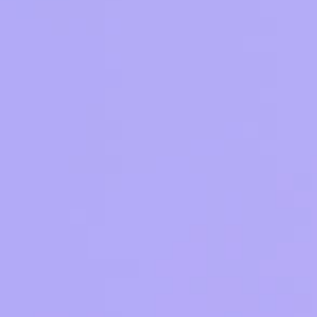
Тарифы RED, РИИЛ и МТС Супер дешев
Обзоры товаров
Скидки до 40%
на смартфоны
при покупке со связью МТС