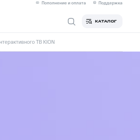
Пополнение и оплата
Поддержка
Скидка 30% на связь
Личные кабинеты
КАТАЛОГ
Мобильная связь
нтерактивного ТВ KION
IM-карта для иностранцев
M
Для дома
ерейти в МТС со своим
ой МТС
Сервисы и подписки
фитнес
Приложения от МТС