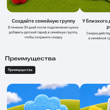
Услуги
149 ₽/
мес
Акции
МТС
Создайте семейную группу
У близкого 
Домашний
Premium
р
интернет
В течение 30 дней после подключения нужно
добавить детский тариф в семейную группу,
Подписка
Скидка действу
Домашнее
на гигабайты
чтобы сохранить скидку
в семейной г
ТВ
интернета,
фильмы,
Спутниковое
музыка
ТВ
и многое
Преимущества
другое
Домашний
Семейная
телефон
группа
Преимущества
Перейти
Скидка
в МТС
на тарифы,
со своим
общие
номером
подписки
и услуги,
Поддержка
доступ
к геолокации