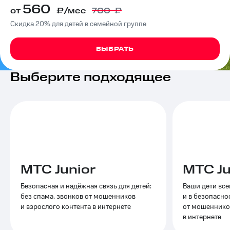
560
на связь
от
₽/мес
700
₽
Скидка 20% для детей в семейной группе
Роуминг
Тарифы
RED,
Семейная
РИИЛ
ВЫБРАТЬ
группа
и МТС
Супер
Выберите подходящее
Заказать
дешевле
SIM-
при
карту
оплате
с карты
Оформить
МТС
eSIM
Деньги
SIM-
Выберите
карта
и подключите
для
ТВ
МТС Junior
МТС Ju
иностранцев
с выгодным
тарифом
Безопасная и надёжная связь для детей:
Ваши дети все
Оформить
без спама, звонков от мошенников
и в безопасно
чистый
Тарифы
и взрослого контента в интернете
от мошенников
номер
в интернете
Интернет,