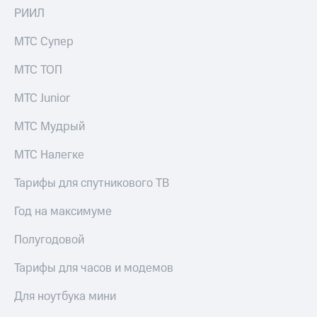
Скидка 30%
с карты
РИИЛ
на связь
МТС Деньги
МТС Супер
С картой
Обзоры
МТС
товаров
МТС ТОП
Деньги
МТС
Скидки
МТС Junior
Накопления
до 40%
на смартфоны
МТС Мудрый
Откладывайте
деньги
при
МТС Налегке
и получайте
покупке
доход 15%
со связью
Платежи
Тарифы для спутникового ТВ
МТС
и
переводы
Год на максимуме
Пополнить
Полугодовой
номер
МТС
Тарифы для часов и модемов
Настройки
Для ноутбука мини
автоплатежа