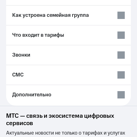
Live
и не
только
Гудок
Как устроена семейная группа
Безопасность
Мой
МТС
Финансы
Что входит в тарифы
Все
Детям
приложения
и родителям
Звонки
Инвестиции
Здоровье
и фитнес
Получайте
СМС
доход
Приложения
онлайн
от МТС
Страхование
Дополнительно
Акции
Покупка
полисов
Приложения
онлайн
КИОН
МТС — связь и экосистема цифровых
Скидка 30%
сервисов
на связь
КИОН
Музыка
Актуальные новости не только о тарифах и услугах
С картой