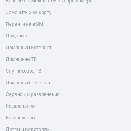
Больше возможностей выбора номера
Смартфоны
Заменить SIM-карту
Наушники
и
Перейти на eSIM
колонки
Умные
Для дома
часы
и
Домашний интернет
трекеры
Домашнее ТВ
Умный
дом
Спутниковое ТВ
Планшеты
Домашний телефон
Акции
Сервисы и развлечения
и
скидки
Развлечения
Все
Безопасность
товары
Детям и родителям