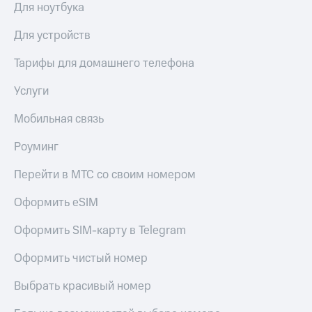
Для ноутбука
Пополнить
номер
Для устройств
другого
оператора
Тарифы для домашнего телефона
Оплата
Услуги
интернета
и
ТВ
Мобильная связь
Переводы
Роуминг
с
телефона
Перейти в МТС со своим номером
на карту
Оформить eSIM
МТС Pay
Оформить SIM-карту в Telegram
Оплата
по QR-
Оформить чистый номер
коду
за границей
Выбрать красивый номер
тернет-магазин