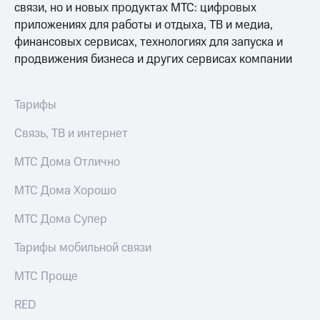
связи, но и новых продуктах МТС: цифровых
МТС
КИОН
Деньги
приложениях для работы и отдыха, ТВ и медиа,
Строки
МТС
финансовых сервисах, технологиях для запуска и
Накопления
Live
продвижения бизнеса и других сервисах компании
Откладывайте
Гудок
деньги
Тарифы
и получайте
Мой
доход 15%
МТС
Акции
Связь, ТВ и интернет
Условия
Все
пополнения
МТС Дома Отлично
приложения
Финансы
Скидка
МТС Дома Хорошо
Инвестиции
30%
на связь
Получайте
МТС Дома Супер
доход
онлайн
Тарифы
Тарифы мобильной связи
Страхование
RED,
РИИЛ
МТС Проще
Покупка
и МТС Супер
полисов
дешевле
RED
онлайн
при оплате