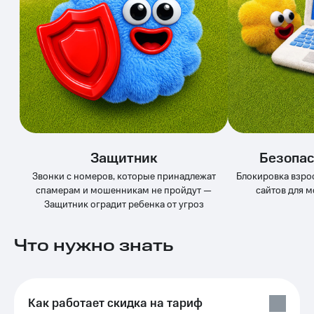
висы и подписки
Сертификаты
МТС
безопасности
Premium
Всё
Подписка
под
на гигабайты
рукой
интернета,
в Мой МТС
фильмы,
музыка
Посмотрите,
и многое
что
другое
полезного
Семейная
Защитник
Безопас
есть
группа
в нашем
Звонки с номеров, которые принадлежат
Блокировка взро
приложении
Скидка
спамерам и мошенникам не пройдут —
сайтов для 
на тарифы,
Защитник оградит ребенка от угроз
КИОН
общие
подписки
КИОН
Что нужно знать
и услуги,
Музыка
доступ
к геолокации
КИОН
Кино,
Строки
музыка,
Как работает скидка на тариф
книги