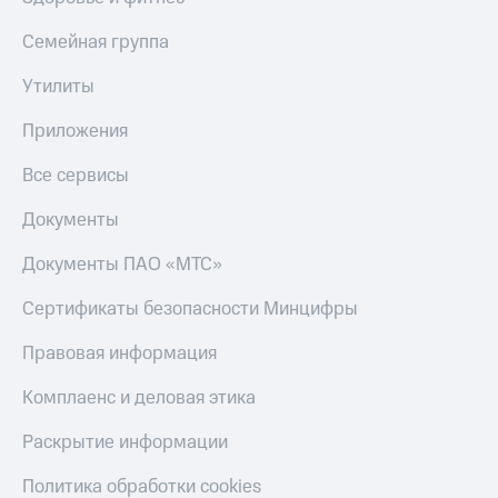
Смартфоны
Семейная группа
Наушники
и
Утилиты
колонки
Приложения
Умные
часы
Все сервисы
и
трекеры
Документы
Умный
дом
Документы ПАО «МТС»
Планшеты
Сертификаты безопасности Минцифры
Акции
Правовая информация
и
скидки
Комплаенс и деловая этика
Все
Раскрытие информации
товары
Политика обработки cookies