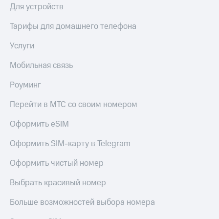
Скидка 30%
с карты
Для устройств
на связь
МТС Деньги
Тарифы для домашнего телефона
С картой
Обзоры
МТС
товаров
Услуги
Деньги
МТС
Скидки
Мобильная связь
Накопления
до 40%
на смартфоны
Роуминг
Откладывайте
деньги
при
Перейти в МТС со своим номером
и получайте
покупке
доход 15%
со связью
Оформить eSIM
Платежи
МТС
и
Оформить SIM-карту в Telegram
переводы
Пополнить
Оформить чистый номер
номер
МТС
Выбрать красивый номер
Настройки
Больше возможностей выбора номера
автоплатежа