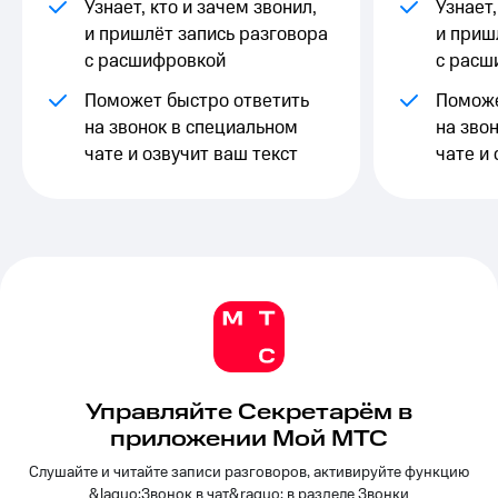
Выбрать
Узнает, кто и зачем звонил,
ТВ и телефон
Узнает,
красивый
для дома
и пришлёт запись разговора
и приш
номер
с расшифровкой
с расш
Услуги
Заменить
Поможет быстро ответить
Поможе
SIM-
Личный
на звонок в специальном
на зво
карту
кабинет
чате и озвучит ваш текст
чате и 
интернета
Перейти
и
на
ТВ
eSIM
Личный
кабинет
Для дома
спутникового
Выберите
ТВ
и подключите
Скачать
ТВ
приложение
с выгодным
Мой
тарифом
МТС
Акции
Тарифы
Управляйте Секретарём в
Интернет,
приложении Мой МТС
ТВ и телефон
Видеонаблюдение
для дома
Слушайте и читайте записи разговоров, активируйте функцию
для дома
&laquo;Звонок в чат&raquo; в разделе Звонки