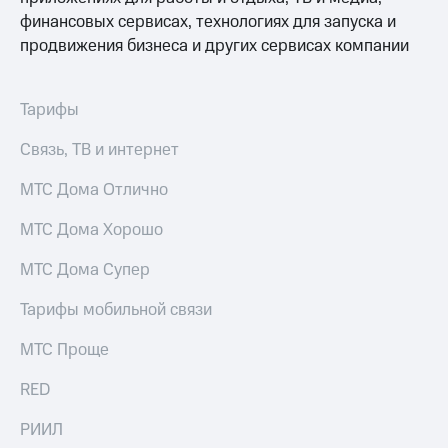
Live
и не
финансовых сервисах, технологиях для запуска и
только
Гудок
продвижения бизнеса и других сервисах компании
Безопасность
Мой
МТС
Финансы
Тарифы
Все
Детям
Связь, ТВ и интернет
приложения
и родителям
МТС Дома Отлично
Инвестиции
Здоровье
и фитнес
МТС Дома Хорошо
Получайте
доход
Приложения
МТС Дома Супер
онлайн
от МТС
Страхование
Тарифы мобильной связи
Акции
Покупка
полисов
МТС Проще
Приложения
онлайн
КИОН
Скидка 30%
RED
на связь
КИОН
РИИЛ
Музыка
С картой