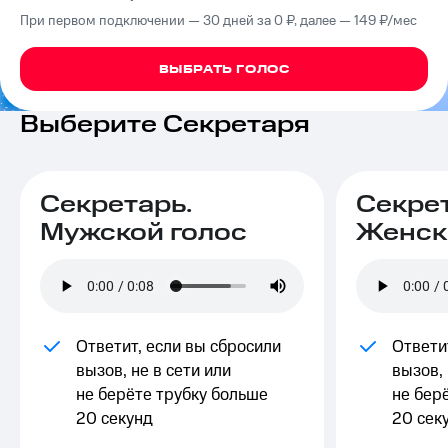
на связь
При первом подключении — 30 дней за 0 ₽, далее — 149 ₽⁠/⁠мес
Роуминг
Тарифы
ВЫБРАТЬ ГОЛОС
RED,
Семейная
РИИЛ
группа
и МТС
Выберите Секретаря
Супер
Заказать
дешевле
SIM-
при
карту
оплате
Секретарь.
Секрет
с карты
Оформить
МТС
Мужской голос
Женск
eSIM
Деньги
SIM-
Выберите
карта
и подключите
для
ТВ
иностранцев
с выгодным
Ответит, если вы сбросили
Ответи
тарифом
вызов, не в сети или
вызов, 
Оформить
не берёте трубку больше
не бер
чистый
Тарифы
номер
20 секунд
20 сек
Интернет,