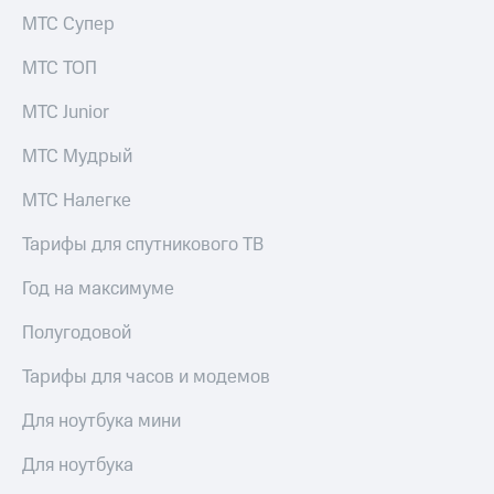
МТС
КИОН
МТС Супер
Деньги
Строки
МТС
МТС ТОП
Накопления
Live
МТС Junior
Откладывайте
Гудок
деньги
МТС Мудрый
и получайте
Мой
доход 15%
МТС
МТС Налегке
Акции
Условия
Все
Тарифы для спутникового ТВ
пополнения
приложения
Финансы
Скидка
Год на максимуме
Инвестиции
30%
Полугодовой
на связь
Получайте
доход
Тарифы для часов и модемов
онлайн
Тарифы
Страхование
RED,
Для ноутбука мини
РИИЛ
Покупка
и МТС Супер
полисов
дешевле
Для ноутбука
онлайн
при оплате