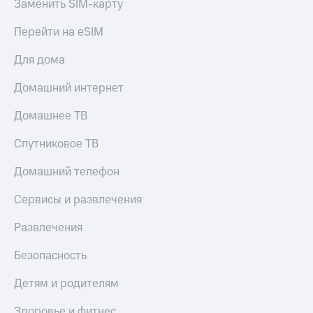
Заменить SIM-карту
Пополнить
номер
Перейти на eSIM
другого
оператора
Для дома
Оплата
Домашний интернет
интернета
и
Домашнее ТВ
ТВ
Спутниковое ТВ
Переводы
с
Домашний телефон
телефона
на карту
Сервисы и развлечения
МТС Pay
Развлечения
Оплата
по QR-
Безопасность
коду
за границей
Детям и родителям
тернет-магазин
Здоровье и фитнес