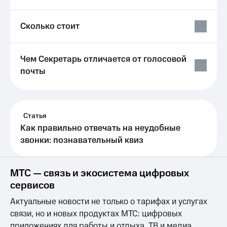
висы и подписки
Сертификаты
МТС
безопасности
Premium
Сколько стоит
Всё
Подписка
под
на гигабайты
рукой
Чем Секретарь отличается от голосовой
интернета,
в Мой МТС
фильмы,
почты
музыка
Посмотрите,
и многое
что
другое
полезного
Семейная
есть
Статья
группа
в нашем
Как правильно отвечать на неудобные
приложении
Скидка
звонки: познавательный квиз
на тарифы,
КИОН
общие
подписки
МТС — связь и экосистема цифровых
КИОН
и услуги,
Музыка
сервисов
доступ
к геолокации
КИОН
Актуальные новости не только о тарифах и услугах
Кино,
Строки
музыка,
связи, но и новых продуктах МТС: цифровых
книги
приложениях для работы и отдыха, ТВ и медиа,