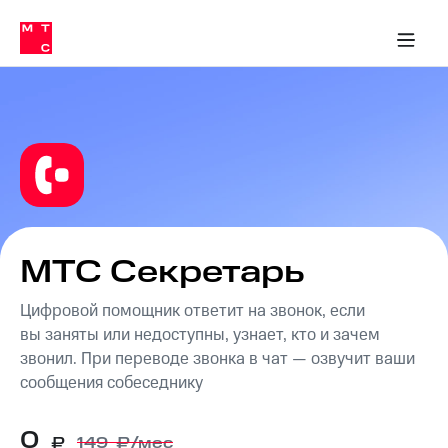
Перенести
ка 30% на связь
обильная связь
Сервисы и подписки
Интернет-магазин
Для дома
Скидка 30% на связь
Личные кабинеты
Финансы
Приложения
номер
ичные кабинеты
в МТС
Мобильная
связь
Тарифы
Интернет
и
ТВ
Услуги
Спутниковое
ТВ
Роуминг
МТС
МТС Секретарь
Деньги
Личный
кабинет
Цифровой помощник ответит на звонок, если
Мобильная связь
Скачать
Перенести
вы заняты или недоступны, узнает, кто и зачем
приложение
номер
звонил. При переводе звонка в чат — озвучит ваши
Мой
в МТС
сообщения собеседнику
МТС
Акции
Тарифы
0
Скидка 30%
₽
149
₽/мес
Услуги