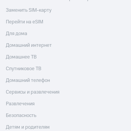
МТС
КИОН
Деньги
Заменить SIM-карту
Строки
МТС
Накопления
Перейти на eSIM
Live
Откладывайте
Для дома
Гудок
деньги
и получайте
Мой
Домашний интернет
доход 15%
МТС
Акции
Домашнее ТВ
Условия
Все
пополнения
приложения
Спутниковое ТВ
Финансы
Скидка
Инвестиции
Домашний телефон
30%
на связь
Получайте
Сервисы и развлечения
доход
онлайн
Тарифы
Развлечения
Страхование
RED,
РИИЛ
Безопасность
Покупка
и МТС Супер
полисов
дешевле
Детям и родителям
онлайн
при оплате