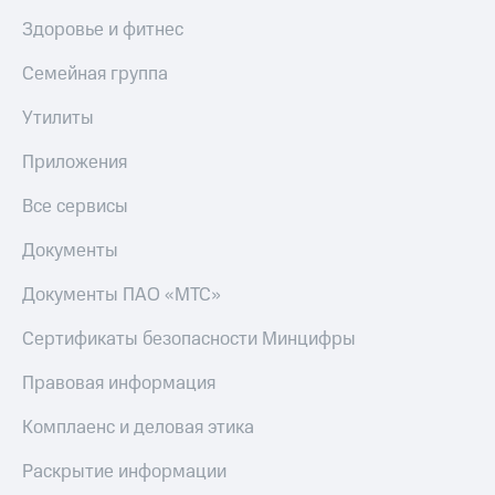
Скидка 30%
с карты
Здоровье и фитнес
на связь
МТС Деньги
Семейная группа
С картой
Обзоры
МТС
товаров
Деньги
Утилиты
МТС
Скидки
Накопления
до 40%
Приложения
на смартфоны
Откладывайте
Все сервисы
деньги
при
и получайте
покупке
Документы
доход 15%
со связью
Платежи
МТС
Документы ПАО «МТС»
и
переводы
Сертификаты безопасности Минцифры
Пополнить
Правовая информация
номер
МТС
Комплаенс и деловая этика
Настройки
Раскрытие информации
автоплатежа