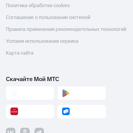
Пополнить
Политика обработки cookies
номер
другого
Соглашение о пользовании системой
оператора
Правила применения рекомендательных технологий
Оплата
интернета
Условия использования сервиса
и
ТВ
Карта сайта
Переводы
с
телефона
Скачайте Мой МТС
на карту
МТС Pay
Оплата
по QR-
коду
за границей
тернет-магазин