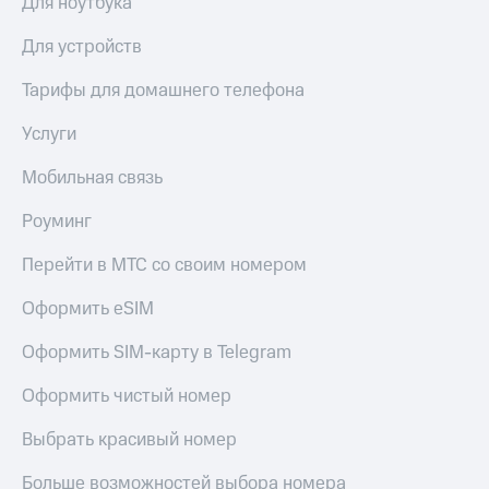
Для ноутбука
Live
и не
только
Для устройств
Гудок
Безопасность
Мой
Тарифы для домашнего телефона
МТС
Финансы
Услуги
Все
Детям
приложения
Мобильная связь
и родителям
Инвестиции
Здоровье
Роуминг
и фитнес
Получайте
Перейти в МТС со своим номером
доход
Приложения
онлайн
от МТС
Оформить eSIM
Страхование
Акции
Оформить SIM-карту в Telegram
Покупка
полисов
Приложения
Оформить чистый номер
онлайн
КИОН
Скидка 30%
Выбрать красивый номер
на связь
КИОН
Музыка
Больше возможностей выбора номера
С картой