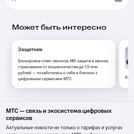
Выбрать
ТВ и телефон
красивый
для дома
номер
Услуги
Заменить
Может быть интересно
SIM-
Личный
карту
кабинет
интернета
Перейти
и
Защитник
на
ТВ
eSIM
Личный
Блокировка спам-звонков, ИИ-защита в звонке,
кабинет
страхование от мошенничества до 1,5 млн
Для дома
спутникового
рублей — позаботьтесь о себе и близких с
Выберите
ТВ
Расш
цифровыми сервисами МТС
и подключите
Скачать
ТВ
приложение
с выгодным
Мой
тарифом
МТС
Акции
Тарифы
МТС — связь и экосистема цифровых
Интернет,
сервисов
ТВ и телефон
Видеонаблюдение
для дома
для дома
Актуальные новости не только о тарифах и услугах