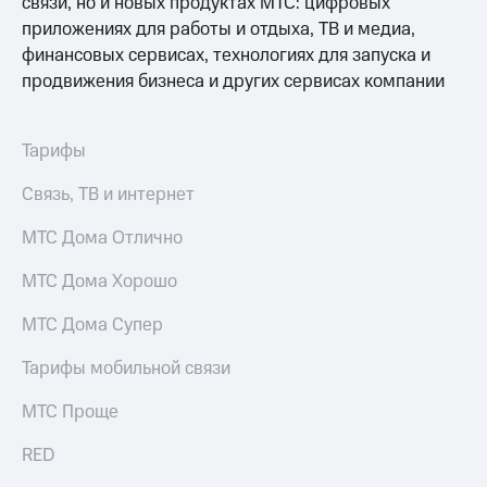
связи, но и новых продуктах МТС: цифровых
Услуги
149 ₽/
приложениях для работы и отдыха, ТВ и медиа,
мес
финансовых сервисах, технологиях для запуска и
Акции
продвижения бизнеса и других сервисах компании
МТС
Домашний
Premium
интернет
Подписка
Тарифы
Домашнее
на гигабайты
ТВ
интернета,
Связь, ТВ и интернет
фильмы,
Спутниковое
музыка
МТС Дома Отлично
ТВ
и многое
другое
МТС Дома Хорошо
Домашний
Семейная
телефон
группа
МТС Дома Супер
Перейти
Скидка
в МТС
Тарифы мобильной связи
на тарифы,
со своим
общие
номером
МТС Проще
подписки
и услуги,
Поддержка
доступ
RED
к геолокации