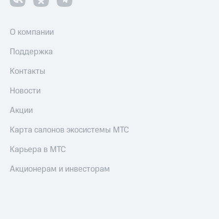
Смартфоны
Наушники
О компании
и
колонки
Поддержка
Умные
часы
Контакты
и
трекеры
Новости
Умный
Акции
дом
Карта салонов экосистемы МТС
Планшеты
Карьера в МТС
Акции
и
Акционерам и инвесторам
скидки
Все
товары