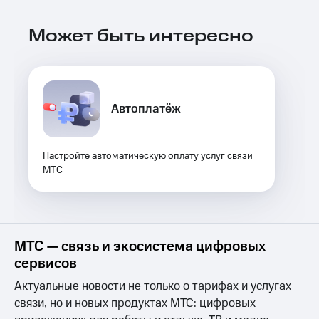
Выбрать
ТВ и телефон
красивый
для дома
номер
Может быть интересно
Услуги
Заменить
SIM-
Личный
карту
кабинет
интернета
Автоплатёж
Перейти
и
на
ТВ
eSIM
Личный
кабинет
Настройте автоматическую оплату услуг связи
Для дома
спутникового
МТС
Выберите
ТВ
и подключите
Скачать
ТВ
приложение
с выгодным
Мой
тарифом
МТС
МТС — связь и экосистема цифровых
Акции
Тарифы
сервисов
Интернет,
Актуальные новости не только о тарифах и услугах
ТВ и телефон
Видеонаблюдение
для дома
связи, но и новых продуктах МТС: цифровых
для дома