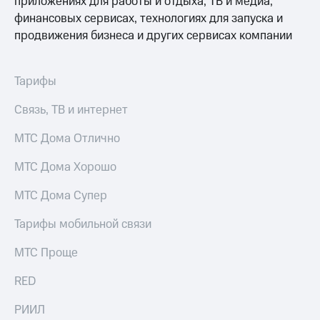
приложениях для работы и отдыха, ТВ и медиа,
Услуги
149 ₽/
финансовых сервисах, технологиях для запуска и
мес
продвижения бизнеса и других сервисах компании
Акции
МТС
Домашний
Premium
интернет
Тарифы
Подписка
Домашнее
на гигабайты
Связь, ТВ и интернет
ТВ
интернета,
фильмы,
МТС Дома Отлично
Спутниковое
музыка
ТВ
и многое
МТС Дома Хорошо
другое
Домашний
Семейная
МТС Дома Супер
телефон
группа
Тарифы мобильной связи
Перейти
Скидка
в МТС
на тарифы,
МТС Проще
со своим
общие
номером
подписки
RED
и услуги,
Поддержка
доступ
РИИЛ
к геолокации