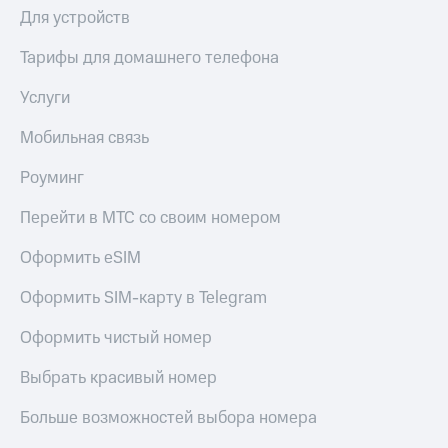
Live
и не
Для устройств
только
Гудок
Тарифы для домашнего телефона
Безопасность
Мой
Услуги
МТС
Финансы
Мобильная связь
Все
Детям
приложения
и родителям
Роуминг
Инвестиции
Здоровье
Перейти в МТС со своим номером
и фитнес
Получайте
доход
Оформить eSIM
Приложения
онлайн
от МТС
Страхование
Оформить SIM-карту в Telegram
Акции
Покупка
Оформить чистый номер
полисов
Приложения
онлайн
КИОН
Выбрать красивый номер
Скидка 30%
на связь
КИОН
Больше возможностей выбора номера
Музыка
С картой