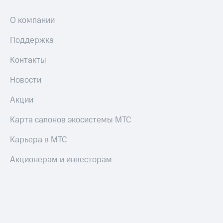
Смартфоны
О компании
Наушники
и
Поддержка
колонки
Контакты
Умные
часы
Новости
и
трекеры
Акции
Умный
дом
Карта салонов экосистемы МТС
Планшеты
Карьера в МТС
Акции
Акционерам и инвесторам
и
скидки
Все
товары