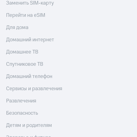
Заменить SIM-карту
МТС
КИОН
Деньги
Строки
Перейти на eSIM
МТС
Накопления
Live
Для дома
Откладывайте
Гудок
деньги
Домашний интернет
и получайте
Мой
доход 15%
Домашнее ТВ
МТС
Акции
Условия
Спутниковое ТВ
Все
пополнения
приложения
Домашний телефон
Финансы
Скидка
Инвестиции
30%
Сервисы и развлечения
на связь
Получайте
доход
Развлечения
онлайн
Тарифы
Страхование
RED,
Безопасность
РИИЛ
Покупка
и МТС Супер
Детям и родителям
полисов
дешевле
онлайн
при оплате