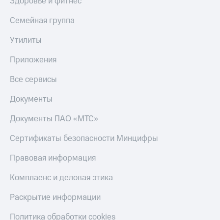
Здоровье и фитнес
Скидка 30%
с карты
на связь
МТС Деньги
Семейная группа
С картой
Обзоры
Утилиты
МТС
товаров
Деньги
Приложения
МТС
Скидки
Накопления
до 40%
Все сервисы
на смартфоны
Откладывайте
деньги
Документы
при
и получайте
покупке
доход 15%
Документы ПАО «МТС»
со связью
Платежи
МТС
и
Сертификаты безопасности Минцифры
переводы
Правовая информация
Пополнить
номер
Комплаенс и деловая этика
МТС
Раскрытие информации
Настройки
автоплатежа
Политика обработки cookies