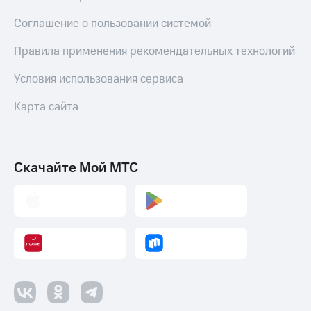
Пополнить
Соглашение о пользовании системой
номер
другого
Правила применения рекомендательных технологий
оператора
Оплата
Условия использования сервиса
интернета
и
Карта сайта
ТВ
Переводы
с
Скачайте Мой МТС
телефона
на карту
МТС Pay
Оплата
по QR-
коду
за границей
тернет-магазин