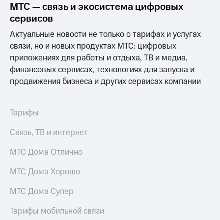
МТС — связь и экосистема цифровых
МТС
сервисов
о технологиях
Актуальные новости не только о тарифах и услугах
Достижения
связи, но и новых продуктах МТС: цифровых
приложениях для работы и отдыха, ТВ и медиа,
Интервью
финансовых сервисах, технологиях для запуска и
продвижения бизнеса и других сервисах компании
Финансовая
отчетность
Контакты
Тарифы
Новости
Связь, ТВ и интернет
в
регионе
МТС Дома Отлично
м и акционерам
МТС Дома Хорошо
Корпоративное
управление
МТС Дома Супер
Корпоративный
Тарифы мобильной связи
секретарь