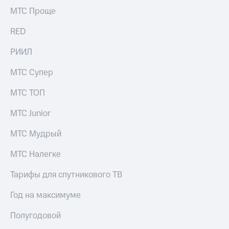
Раскрытие
МТС Проще
информации
Информация
RED
акционерам
Документы
ПАО
РИИЛ
"МТС"
Собрания
МТС Супер
акционеров
Личный
МТС ТОП
кабинет
акционера
МТС Junior
Акционерный
капитал
МТС Мудрый
Контроль
и
МТС Налегке
аудит
Рынок
Тарифы для спутникового ТВ
акций
Год на максимуме
Описание
Программа
Полугодовой
приобретения
Порядок