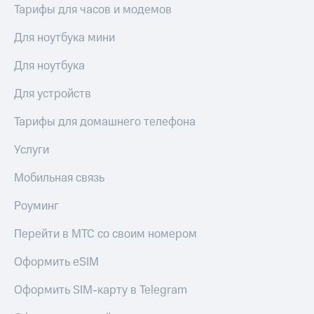
выкупа
Тарифы для часов и модемов
акций
Дивиденды
Для ноутбука мини
Рынок
облигаций
Для ноутбука
Описание
Для устройств
Еврооблигации-2023
Уведомление
Тарифы для домашнего телефона
о
погашении
Услуги
именных
облигаций
Мобильная связь
Другое
Роуминг
Регистратор
Реквизиты
Перейти в МТС со своим номером
Контакты
йчивое развитие
Оформить eSIM
и деловая этика
На главную
Оформить SIM-карту в Telegram