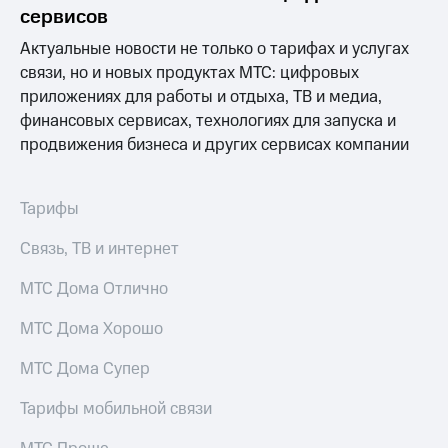
Раскрытие
сервисов
информации
Информация
Актуальные новости не только о тарифах и услугах
акционерам
связи, но и новых продуктах МТС: цифровых
Документы
приложениях для работы и отдыха, ТВ и медиа,
ПАО
"МТС"
финансовых сервисах, технологиях для запуска и
Собрания
продвижения бизнеса и других сервисах компании
акционеров
Личный
кабинет
Тарифы
акционера
Акционерный
Связь, ТВ и интернет
капитал
Контроль
МТС Дома Отлично
и
аудит
Рынок
МТС Дома Хорошо
акций
МТС Дома Супер
Описание
Программа
Тарифы мобильной связи
приобретения
Порядок