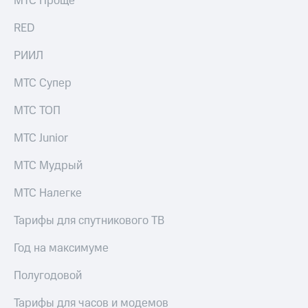
МТС Проще
выкупа
акций
RED
Дивиденды
Рынок
РИИЛ
облигаций
МТС Супер
Описание
Еврооблигации-2023
МТС ТОП
Уведомление
о
МТС Junior
погашении
именных
МТС Мудрый
облигаций
Другое
МТС Налегке
Регистратор
Реквизиты
Тарифы для спутникового ТВ
Контакты
йчивое развитие
Год на максимуме
и деловая этика
На главную
Полугодовой
Тарифы для часов и модемов