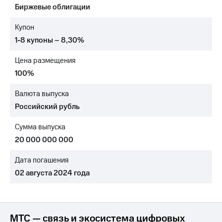
Биржевые облигации
МТС
о технологиях
Купон
1-8 купоны – 8,30%
Достижения
Цена размещения
Интервью
100%
Финансовая
отчетность
Валюта выпуска
Российский рубль
Контакты
Сумма выпуска
Новости
в
20 000 000 000
регионе
Дата погашения
м и акционерам
02 августа 2024 года
Корпоративное
управление
Корпоративный
секретарь
МТС — связь и экосистема цифровых