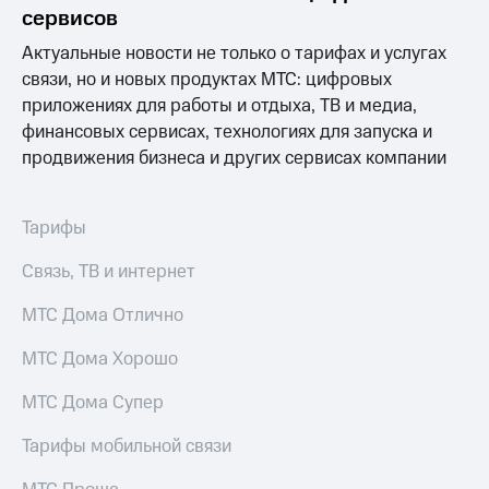
Раскрытие
сервисов
информации
Информация
Актуальные новости не только о тарифах и услугах
акционерам
связи, но и новых продуктах МТС: цифровых
Документы
приложениях для работы и отдыха, ТВ и медиа,
ПАО
"МТС"
финансовых сервисах, технологиях для запуска и
Собрания
продвижения бизнеса и других сервисах компании
акционеров
Личный
кабинет
Тарифы
акционера
Акционерный
Связь, ТВ и интернет
капитал
Контроль
МТС Дома Отлично
и
аудит
Рынок
МТС Дома Хорошо
акций
МТС Дома Супер
Описание
Программа
Тарифы мобильной связи
приобретения
Порядок