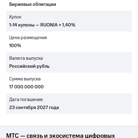
Биржевые облигации
МТС
о технологиях
Купон
1-14 купоны — RUONIA + 1,40%
Достижения
Цена размещения
Интервью
100%
Финансовая
отчетность
Валюта выпуска
Российский рубль
Контакты
Сумма выпуска
Новости
в
17 000 000 000
регионе
Дата погашения
м и акционерам
23 сентября 2027 года
Корпоративное
управление
Корпоративный
секретарь
МТС — связь и экосистема цифровых