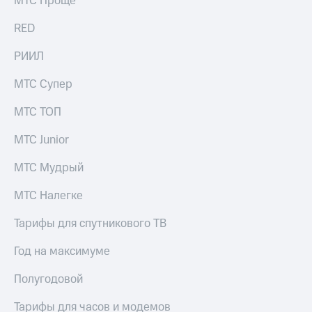
МТС Проще
выкупа
акций
RED
Дивиденды
Рынок
РИИЛ
облигаций
МТС Супер
Описание
Еврооблигации-2023
МТС ТОП
Уведомление
о
МТС Junior
погашении
именных
МТС Мудрый
облигаций
Другое
МТС Налегке
Регистратор
Реквизиты
Тарифы для спутникового ТВ
Контакты
йчивое развитие
Год на максимуме
и деловая этика
На главную
Полугодовой
Тарифы для часов и модемов