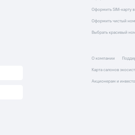
Оформить SIM-карту в
Оформить чистый но
Выбрать красивый но
О компании
Подде
Карта салонов экоси
Акционерам и инвест