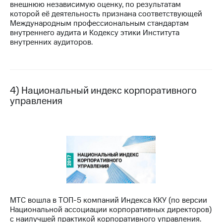
внешнюю независимую оценку, по результатам
выкупа
которой её деятельность признана соответствующей
акций
Международным профессиональным стандартам
Дивиденды
внутреннего аудита и Кодексу этики Института
Рынок
внутренних аудиторов.
облигаций
Описание
Еврооблигации-2023
Уведомление
4) Национальный индекс корпоративного
о
управления
погашении
именных
облигаций
Другое
Регистратор
Реквизиты
Контакты
йчивое развитие
и деловая этика
На главную
МТС вошла в ТОП-5 компаний Индекса ККУ (по версии
Национальной ассоциации корпоративных директоров)
с наилучшей практикой корпоративного управления.