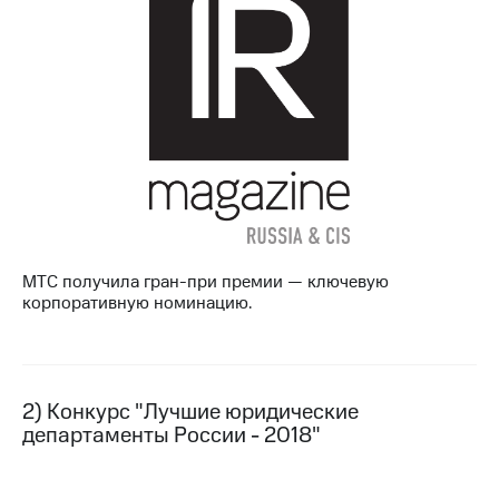
МТС
о технологиях
Достижения
Интервью
Финансовая
отчетность
Контакты
МТС получила гран-при премии — ключевую
Новости
корпоративную номинацию.
в
регионе
м и акционерам
Корпоративное
2) Конкурс "Лучшие юридические
управление
департаменты России - 2018"
Корпоративный
секретарь