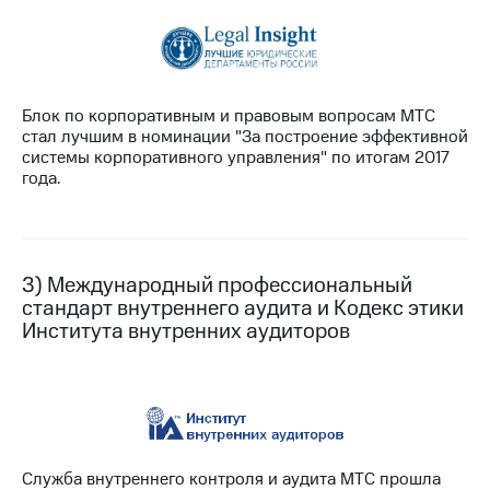
Раскрытие
информации
Информация
акционерам
Документы
ПАО
Блок по корпоративным и правовым вопросам МТС
"МТС"
стал лучшим в номинации "За построение эффективной
Собрания
системы корпоративного управления" по итогам 2017
акционеров
года.
Личный
кабинет
акционера
Акционерный
капитал
3) Международный профессиональный
Контроль
стандарт внутреннего аудита и Кодекс этики
и
Института внутренних аудиторов
аудит
Рынок
акций
Описание
Программа
приобретения
Служба внутреннего контроля и аудита МТС прошла
Порядок