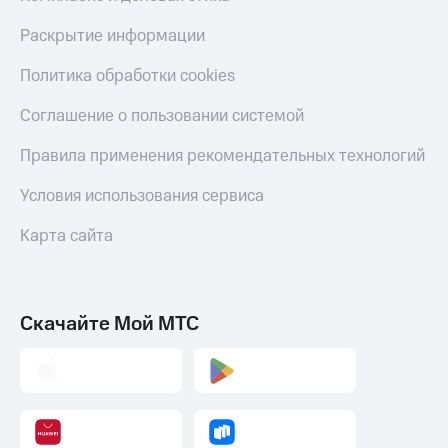
Смартфоны
Раскрытие информации
Наушники
и
Политика обработки cookies
колонки
Соглашение о пользовании системой
Умные
часы
Правила применения рекомендательных технологий
и
трекеры
Условия использования сервиса
Умный
Карта сайта
дом
Планшеты
Акции
Скачайте Мой МТС
и
скидки
Все
товары