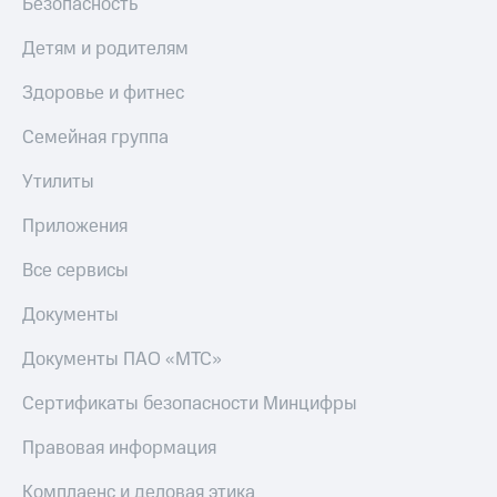
Безопасность
Пополнить
номер
Детям и родителям
другого
оператора
Здоровье и фитнес
Оплата
Семейная группа
интернета
и
Утилиты
ТВ
Приложения
Переводы
с
Все сервисы
телефона
на карту
Документы
МТС Pay
Документы ПАО «МТС»
Оплата
по QR-
Сертификаты безопасности Минцифры
коду
за границей
Правовая информация
тернет-магазин
Комплаенс и деловая этика