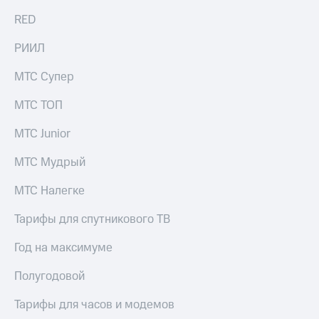
Live
и не
RED
только
Гудок
РИИЛ
Безопасность
Мой
МТС
Финансы
МТС Супер
Все
Детям
МТС ТОП
приложения
и родителям
МТС Junior
Инвестиции
Здоровье
и фитнес
МТС Мудрый
Получайте
доход
Приложения
МТС Налегке
онлайн
от МТС
Страхование
Тарифы для спутникового ТВ
Акции
Покупка
Год на максимуме
полисов
Приложения
онлайн
КИОН
Скидка 30%
Полугодовой
на связь
КИОН
Тарифы для часов и модемов
Музыка
С картой