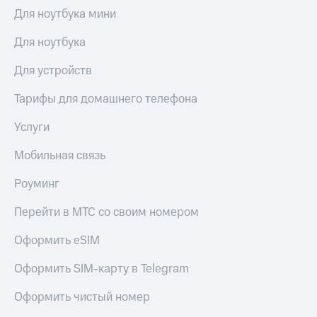
МТС
Для ноутбука мини
КИОН
Деньги
Строки
МТС
Для ноутбука
Накопления
Live
Для устройств
Откладывайте
Гудок
деньги
Тарифы для домашнего телефона
и получайте
Мой
доход 15%
МТС
Услуги
Акции
Условия
Все
Мобильная связь
пополнения
приложения
Финансы
Роуминг
Скидка
Инвестиции
30%
Перейти в МТС со своим номером
на связь
Получайте
доход
Оформить eSIM
онлайн
Тарифы
Страхование
RED,
Оформить SIM-карту в Telegram
РИИЛ
Покупка
и МТС Супер
Оформить чистый номер
полисов
дешевле
онлайн
при оплате