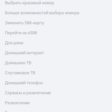
Скидка 30%
с карты
Выбрать красивый номер
на связь
МТС Деньги
Больше возможностей выбора номера
С картой
Обзоры
МТС
товаров
Заменить SIM-карту
Деньги
МТС
Скидки
Перейти на eSIM
Накопления
до 40%
на смартфоны
Для дома
Откладывайте
деньги
при
Домашний интернет
и получайте
покупке
доход 15%
со связью
Домашнее ТВ
Платежи
МТС
и
Спутниковое ТВ
переводы
Домашний телефон
Пополнить
номер
МТС
Сервисы и развлечения
Настройки
Развлечения
автоплатежа