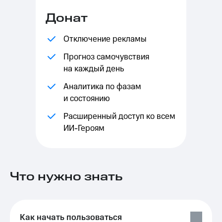
Выбрать
ТВ и телефон
красивый
для дома
Донат
номер
Услуги
Отключение рекламы
Заменить
SIM-
Личный
Прогноз самочувствия
карту
кабинет
на каждый день
интернета
Перейти
и
Аналитика по фазам
на
ТВ
eSIM
Личный
и состоянию
кабинет
Для дома
спутникового
Расширенный доступ ко всем
Выберите
ТВ
ИИ-Героям
и подключите
Скачать
ТВ
приложение
с выгодным
Мой
тарифом
МТС
Акции
Что нужно знать
Тарифы
Интернет,
ТВ и телефон
Видеонаблюдение
для дома
для дома
Как начать пользоваться