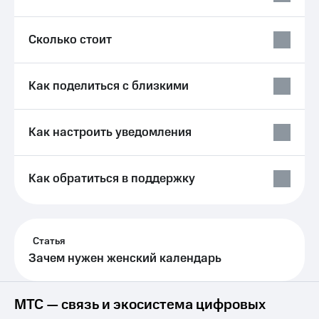
Услуги
149 ₽/
мес
Акции
Сколько стоит
МТС
Домашний
Premium
интернет
Как поделиться с близкими
Подписка
Домашнее
на гигабайты
ТВ
интернета,
Как настроить уведомления
фильмы,
Спутниковое
музыка
ТВ
и многое
другое
Как обратиться в поддержку
Домашний
Семейная
телефон
группа
Перейти
Скидка
в МТС
Статья
на тарифы,
со своим
общие
Зачем нужен женский календарь
номером
подписки
и услуги,
Поддержка
доступ
МТС — связь и экосистема цифровых
к геолокации