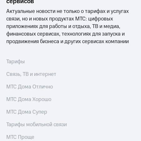
сервисов
висы и подписки
Сертификаты
МТС
безопасности
Актуальные новости не только о тарифах и услугах
Premium
связи, но и новых продуктах МТС: цифровых
Всё
Подписка
приложениях для работы и отдыха, ТВ и медиа,
под
на гигабайты
рукой
финансовых сервисах, технологиях для запуска и
интернета,
в Мой МТС
продвижения бизнеса и других сервисах компании
фильмы,
музыка
Посмотрите,
и многое
что
другое
Тарифы
полезного
Семейная
есть
группа
Связь, ТВ и интернет
в нашем
приложении
Скидка
МТС Дома Отлично
на тарифы,
КИОН
общие
МТС Дома Хорошо
подписки
КИОН
и услуги,
МТС Дома Супер
Музыка
доступ
к геолокации
Тарифы мобильной связи
КИОН
Кино,
Строки
музыка,
МТС Проще
книги